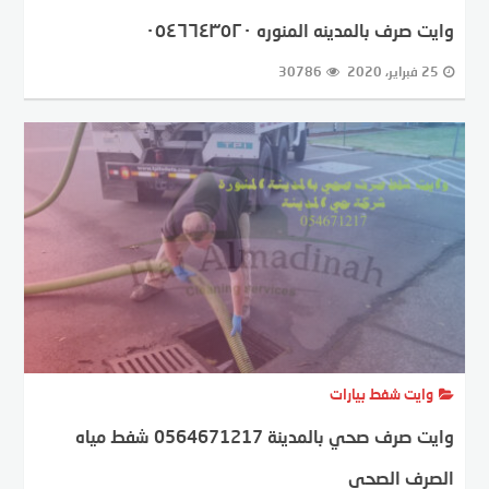
وايت صرف بالمدينه المنوره ٠٥٤٦٦٤٣٥٢٠
25 فبراير، 2020
30786
وايت شفط بيارات
وايت صرف صحي بالمدينة 0564671217 شفط مياه
الصرف الصحي