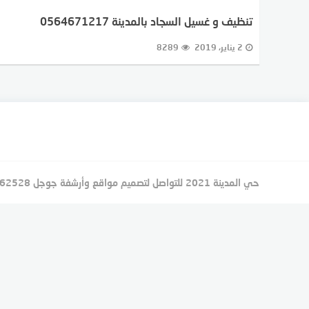
تنظيف و غسيل السجاد بالمدينة 0564671217
2 يناير، 2019
8289
حي المدينة 2021 للتواصل لتصميم مواقع وأرشفة جوجل 201066462528+ 201119892192+